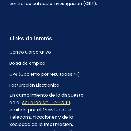
control de calidad e investigación (CIRT).
Links de interés
Correo Corporativo
Bolsa de empleo
GPR (Gobierno por resultados N1)
Facturación Electrónica
En cumplimiento de lo dispuesto
Archivo Histórico de Facturación
en el
Acuerdo No. 012-2019
,
Portal Ambiental y Social
emitido por el Ministerio de
Telecomunicaciones y de la
Proyecto Geotérmico Chachimbiro
Sociedad de la Información,
Contratación consultoría mediante “Lista Corta”