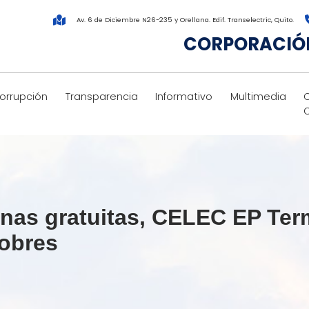
Av. 6 de Diciembre N26-235 y Orellana. Edif. Transelectric, Quito.
CORPORACIÓN
corrupción
Transparencia
Informativo
Multimedia
inas gratuitas, CELEC EP Ter
Pobres