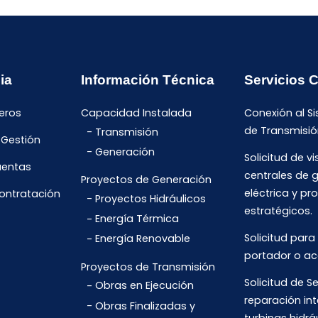
ia
Información Técnica
Servicios 
eros
Capacidad Instalada
Conexión al S
de Transmisió
Transmisión
 Gestión
Generación
Solicitud de vi
uentas
centrales de 
Proyectos de Generación
eléctrica y pr
Contratación
Proyectos Hidráulicos
estratégicos.
Energía Térmica
Solicitud para
Energía Renovable
portador o ac
Proyectos de Transmisión
Solicitud de Se
Obras en Ejecución
reparación int
Obras Finalizadas y
turbinas hidrá