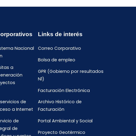
Corporativos
Links de interés
istema Nacional
Correo Corporativo
n
Bolsa de empleo
sitas a
GPR (Gobierno por resultados
generación
N1)
oyectos
Facturación Electrónica
 servicios de
Archivo Histórico de
ceso a Internet
Facturación
rvicio de
Portal Ambiental y Social
egral de
Proyecto Geotérmico
ulicas y partes