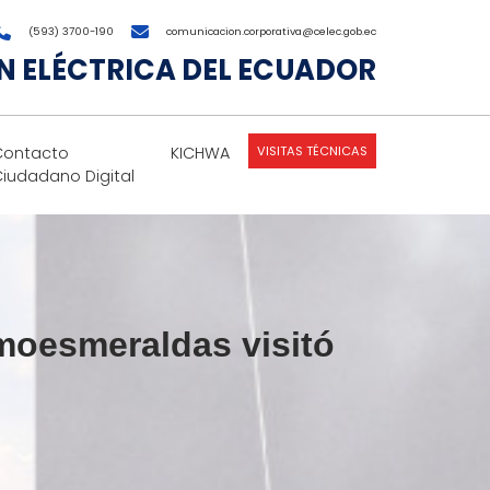
(593) 3700-190
comunicacion.corporativa@celec.gob.ec
 ELÉCTRICA DEL ECUADOR
VISITAS TÉCNICAS
Contacto
KICHWA
Ciudadano Digital
moesmeraldas visitó