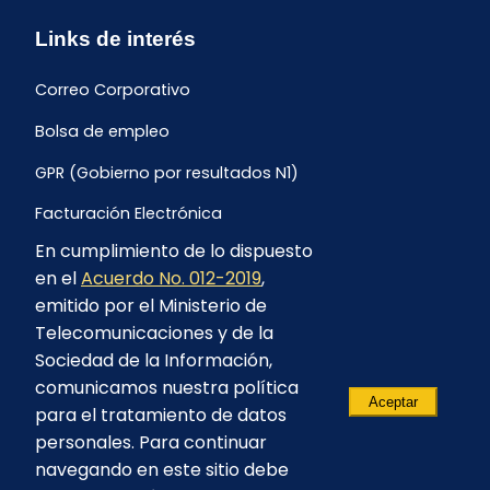
Links de interés
Correo Corporativo
Bolsa de empleo
GPR (Gobierno por resultados N1)
Facturación Electrónica
En cumplimiento de lo dispuesto
Archivo Histórico de Facturación
en el
Acuerdo No. 012-2019
,
Portal Ambiental y Social
emitido por el Ministerio de
Telecomunicaciones y de la
Proyecto Geotérmico Chachimbiro
Sociedad de la Información,
Contratación consultoría mediante “Lista Corta”
comunicamos nuestra política
Aceptar
para el tratamiento de datos
Reglamento de Procesos Asociativos
personales. Para continuar
navegando en este sitio debe