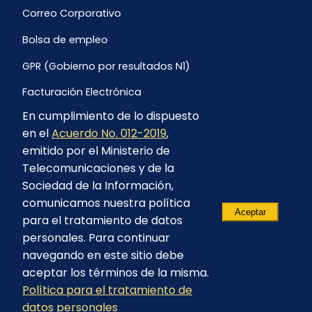
Correo Corporativo
Bolsa de empleo
GPR (Gobierno por resultados N1)
Facturación Electrónica
En cumplimiento de lo dispuesto
Archivo Histórico de Facturación
en el
Acuerdo No. 012-2019
,
Portal Ambiental y Social
emitido por el Ministerio de
Telecomunicaciones y de la
Proyecto Geotérmico Chachimbiro
Sociedad de la Información,
Contratación consultoría mediante “Lista Corta”
comunicamos nuestra política
Aceptar
para el tratamiento de datos
Reglamento de Procesos Asociativos
personales. Para continuar
navegando en este sitio debe
aceptar los términos de la misma.
Política para el tratamiento de
© 2023 - CELEC EP - Todos los derechos
datos personales
reservados