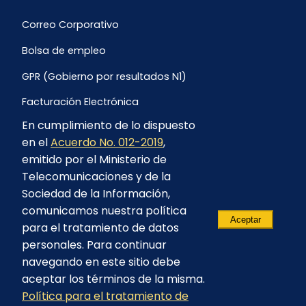
Correo Corporativo
Bolsa de empleo
GPR (Gobierno por resultados N1)
Facturación Electrónica
En cumplimiento de lo dispuesto
Archivo Histórico de Facturación
en el
Acuerdo No. 012-2019
,
Portal Ambiental y Social
emitido por el Ministerio de
Telecomunicaciones y de la
Proyecto Geotérmico Chachimbiro
Sociedad de la Información,
Contratación consultoría mediante “Lista Corta”
comunicamos nuestra política
Aceptar
para el tratamiento de datos
Reglamento de Procesos Asociativos
personales. Para continuar
navegando en este sitio debe
aceptar los términos de la misma.
Política para el tratamiento de
© 2023 - CELEC EP - Todos los derechos