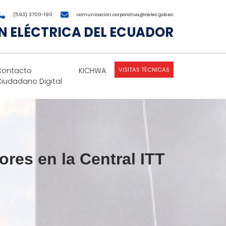
(593) 3700-190
comunicacion.corporativa@celec.gob.ec
 ELÉCTRICA DEL ECUADOR
VISITAS TÉCNICAS
Contacto
KICHWA
Ciudadano Digital
res en la Central ITT