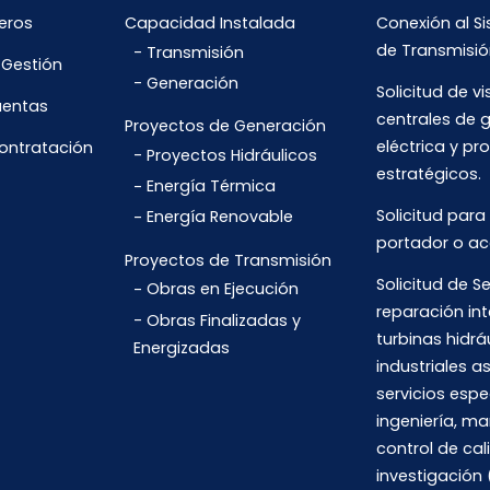
eros
Capacidad Instalada
Conexión al S
de Transmisió
Transmisión
 Gestión
Generación
Solicitud de vi
uentas
centrales de 
Proyectos de Generación
eléctrica y pr
Contratación
Proyectos Hidráulicos
estratégicos.
Energía Térmica
Solicitud para
Energía Renovable
portador o ac
Proyectos de Transmisión
Solicitud de Se
Obras en Ejecución
reparación int
Obras Finalizadas y
turbinas hidrá
Energizadas
industriales 
servicios espe
ingeniería, m
control de cal
investigación 