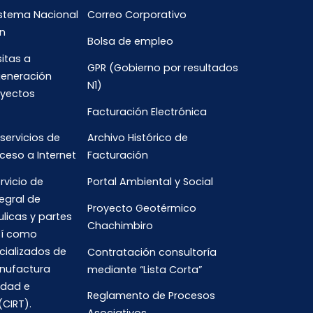
istema Nacional
Correo Corporativo
n
Bolsa de empleo
sitas a
GPR (Gobierno por resultados
generación
N1)
oyectos
Facturación Electrónica
 servicios de
Archivo Histórico de
ceso a Internet
Facturación
rvicio de
Portal Ambiental y Social
egral de
Proyecto Geotérmico
ulicas y partes
Chachimbiro
así como
cializados de
Contratación consultoría
anufactura
mediante “Lista Corta”
idad e
Reglamento de Procesos
(CIRT).