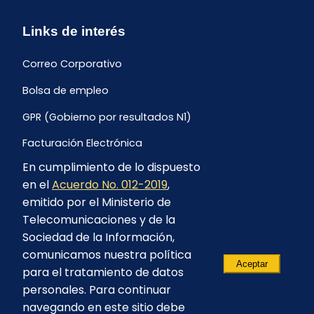
Links de interés
Correo Corporativo
Bolsa de empleo
GPR (Gobierno por resultados N1)
Facturación Electrónica
En cumplimiento de lo dispuesto
Archivo Histórico de Facturación
en el
Acuerdo No. 012-2019
,
Portal Ambiental y Social
emitido por el Ministerio de
Telecomunicaciones y de la
Proyecto Geotérmico Chachimbiro
Sociedad de la Información,
Contratación consultoría mediante “Lista Corta”
comunicamos nuestra política
Aceptar
para el tratamiento de datos
Reglamento de Procesos Asociativos
personales. Para continuar
navegando en este sitio debe