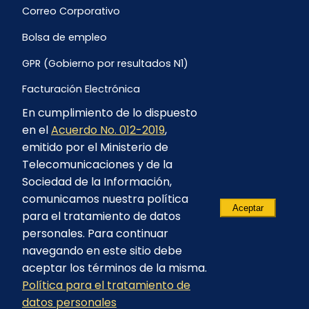
Correo Corporativo
Bolsa de empleo
GPR (Gobierno por resultados N1)
Facturación Electrónica
En cumplimiento de lo dispuesto
Archivo Histórico de Facturación
en el
Acuerdo No. 012-2019
,
Portal Ambiental y Social
emitido por el Ministerio de
Telecomunicaciones y de la
Proyecto Geotérmico Chachimbiro
Sociedad de la Información,
Contratación consultoría mediante “Lista Corta”
comunicamos nuestra política
Aceptar
para el tratamiento de datos
Reglamento de Procesos Asociativos
personales. Para continuar
navegando en este sitio debe
aceptar los términos de la misma.
Política para el tratamiento de
© 2023 - CELEC EP - Todos los derechos
datos personales
reservados