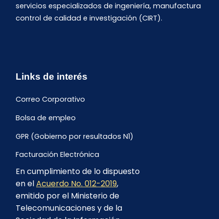
servicios especializados de ingeniería, manufactura
control de calidad e investigación (CIRT).
Links de interés
Correo Corporativo
Bolsa de empleo
GPR (Gobierno por resultados N1)
Facturación Electrónica
En cumplimiento de lo dispuesto
Archivo Histórico de Facturación
en el
Acuerdo No. 012-2019
,
Portal Ambiental y Social
emitido por el Ministerio de
Telecomunicaciones y de la
Proyecto Geotérmico Chachimbiro