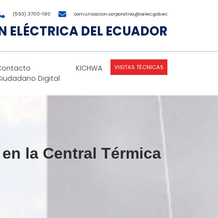
(593) 3700-190
comunicacion.corporativa@celec.gob.ec
 ELÉCTRICA DEL ECUADOR
VISITAS TÉCNICAS
Contacto
KICHWA
Ciudadano Digital
en la Central Térmica