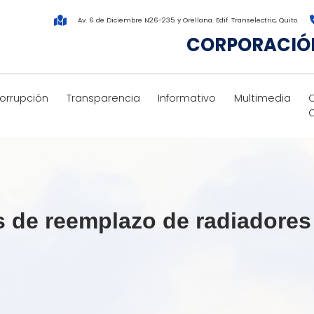
Av. 6 de Diciembre N26-235 y Orellana. Edif. Transelectric, Quito.
CORPORACIÓN
corrupción
Transparencia
Informativo
Multimedia
s de reemplazo de radiadores 