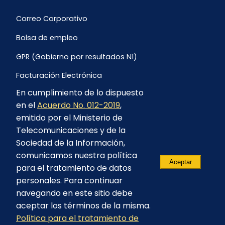
Correo Corporativo
Bolsa de empleo
GPR (Gobierno por resultados N1)
Facturación Electrónica
En cumplimiento de lo dispuesto
Archivo Histórico de Facturación
en el
Acuerdo No. 012-2019
,
Portal Ambiental y Social
emitido por el Ministerio de
Telecomunicaciones y de la
Proyecto Geotérmico Chachimbiro
Sociedad de la Información,
Contratación consultoría mediante “Lista Corta”
comunicamos nuestra política
Aceptar
para el tratamiento de datos
Reglamento de Procesos Asociativos
personales. Para continuar
navegando en este sitio debe
aceptar los términos de la misma.
Política para el tratamiento de
© 2023 - CELEC EP - Todos los derechos