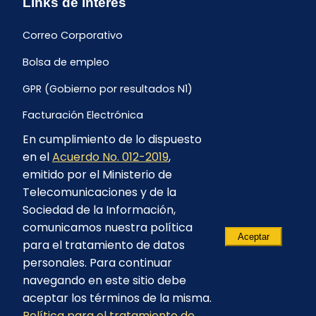
Links de interés
Correo Corporativo
Bolsa de empleo
GPR (Gobierno por resultados N1)
Facturación Electrónica
En cumplimiento de lo dispuesto
Archivo Histórico de Facturación
en el
Acuerdo No. 012-2019
,
Portal Ambiental y Social
emitido por el Ministerio de
Telecomunicaciones y de la
Proyecto Geotérmico Chachimbiro
Sociedad de la Información,
Contratación consultoría mediante “Lista Corta”
comunicamos nuestra política
Aceptar
para el tratamiento de datos
Reglamento de Procesos Asociativos
personales. Para continuar
navegando en este sitio debe
aceptar los términos de la misma.
Política para el tratamiento de
© 2023 - CELEC EP - Todos los derechos