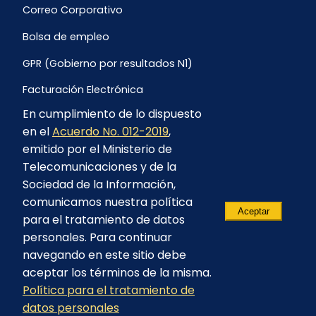
Correo Corporativo
Bolsa de empleo
GPR (Gobierno por resultados N1)
Facturación Electrónica
En cumplimiento de lo dispuesto
Archivo Histórico de Facturación
en el
Acuerdo No. 012-2019
,
Portal Ambiental y Social
emitido por el Ministerio de
Telecomunicaciones y de la
Proyecto Geotérmico Chachimbiro
Sociedad de la Información,
Contratación consultoría mediante “Lista Corta”
comunicamos nuestra política
Aceptar
para el tratamiento de datos
Reglamento de Procesos Asociativos
personales. Para continuar
navegando en este sitio debe
aceptar los términos de la misma.
Política para el tratamiento de
© 2023 - CELEC EP - Todos los derechos
datos personales
reservados