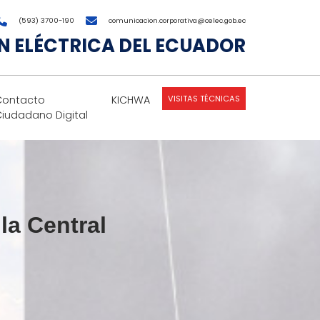
(593) 3700-190
comunicacion.corporativa@celec.gob.ec
 ELÉCTRICA DEL ECUADOR
VISITAS TÉCNICAS
Contacto
KICHWA
Ciudadano Digital
la Central