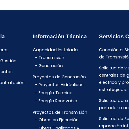
ia
Información Técnica
Servicios 
eros
Capacidad Instalada
Conexión al S
de Transmisió
Transmisión
 Gestión
Generación
Solicitud de vi
uentas
centrales de 
Proyectos de Generación
eléctrica y pr
Contratación
Proyectos Hidráulicos
estratégicos.
Energía Térmica
Solicitud para
Energía Renovable
portador o ac
Proyectos de Transmisión
Solicitud de Se
Obras en Ejecución
reparación int
Obras Finalizadas y