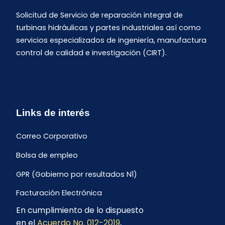
Solicitud de Servicio de reparación integral de
turbinas hidráulicas y partes industriales así como
servicios especializados de ingeniería, manufactura
control de calidad e investigación (CIRT).
Links de interés
Correo Corporativo
Bolsa de empleo
GPR (Gobierno por resultados N1)
Facturación Electrónica
En cumplimiento de lo dispuesto
Archivo Histórico de Facturación
en el
Acuerdo No. 012-2019
,