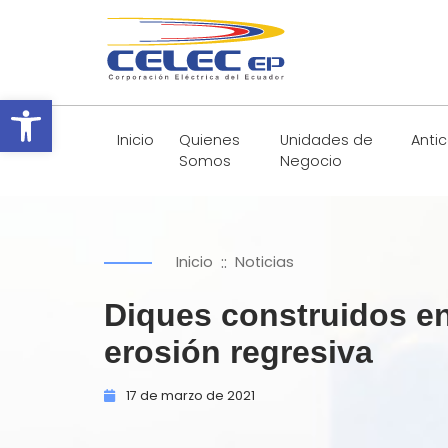
Abrir barra de herramientas
Inicio
Quienes
Unidades de
Anti
Somos
Negocio
::
Inicio
Noticias
Diques construidos en 
erosión regresiva
17 de
marzo de
2021