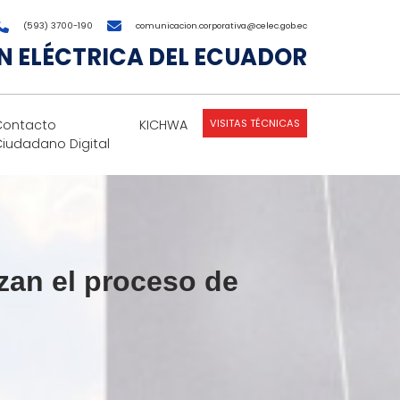
(593) 3700-190
comunicacion.corporativa@celec.gob.ec
 ELÉCTRICA DEL ECUADOR
VISITAS TÉCNICAS
Contacto
KICHWA
Ciudadano Digital
izan el proceso de