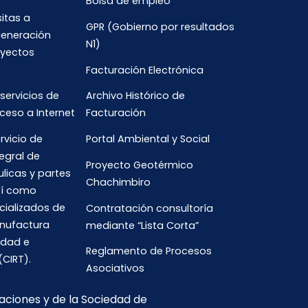
Bolsa de empleo
sitas a
GPR (Gobierno por resultados
generación
N1)
oyectos
Facturación Electrónica
 servicios de
Archivo Histórico de
ceso a Internet
Facturación
rvicio de
Portal Ambiental y Social
egral de
Proyecto Geotérmico
ulicas y partes
Chachimbiro
así como
cializados de
Contratación consultoría
anufactura
mediante “Lista Corta”
idad e
Reglamento de Procesos
(CIRT).
Asociativos
caciones y de la Sociedad de