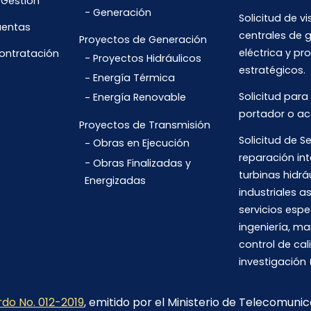
 Gestión
Generación
Solicitud de vi
uentas
centrales de 
Proyectos de Generación
eléctrica y pr
Contratación
Proyectos Hidráulicos
estratégicos.
Energía Térmica
Solicitud para
Energía Renovable
portador o ac
Proyectos de Transmisión
Solicitud de Se
Obras en Ejecución
reparación int
Obras Finalizadas y
turbinas hidrá
Energizadas
industriales 
servicios espe
ingeniería, m
control de cal
investigación 
do No. 012-2019
, emitido por el Ministerio de Telecomuni