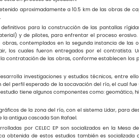
detenido aproximadamente a 10.5 km de las obras de capt
.
efinitivos para la construcción de las pantallas rígid
terial) y de pilotes, para enfrentar el proceso erosivo
tas obras, contemplados en la segunda instancia de las
ir, los cuales fueron entregados por el contratista. 
ra la contratación de las obras, conforme establecen los
arrolla investigaciones y estudios técnicos, entre ell
n del perfil esperado de la socavación del río, el cual fu
. El estudio tiene algunos componentes como: geomático, h
áficos de la zona del río, con el sistema Lidar, para de
e la antigua cascada San Rafael.
sarrolladas por CELEC EP son socializados en la Mesa 
ica obtenida de estos estudios también es socializada 