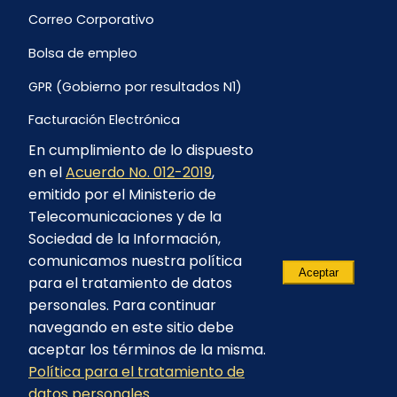
Correo Corporativo
Bolsa de empleo
GPR (Gobierno por resultados N1)
Facturación Electrónica
En cumplimiento de lo dispuesto
Archivo Histórico de Facturación
en el
Acuerdo No. 012-2019
,
Portal Ambiental y Social
emitido por el Ministerio de
Telecomunicaciones y de la
Proyecto Geotérmico Chachimbiro
Sociedad de la Información,
Contratación consultoría mediante “Lista Corta”
comunicamos nuestra política
Aceptar
para el tratamiento de datos
Reglamento de Procesos Asociativos
personales. Para continuar
navegando en este sitio debe
aceptar los términos de la misma.
Política para el tratamiento de
© 2023 - CELEC EP - Todos los derechos
datos personales
reservados