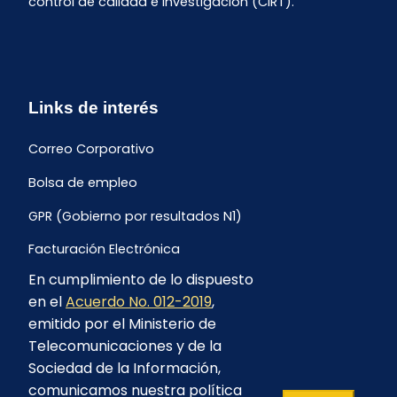
control de calidad e investigación (CIRT).
Links de interés
Correo Corporativo
Bolsa de empleo
GPR (Gobierno por resultados N1)
Facturación Electrónica
En cumplimiento de lo dispuesto
Archivo Histórico de Facturación
en el
Acuerdo No. 012-2019
,
Portal Ambiental y Social
emitido por el Ministerio de
Telecomunicaciones y de la
Proyecto Geotérmico Chachimbiro
Sociedad de la Información,
Contratación consultoría mediante “Lista Corta”
comunicamos nuestra política