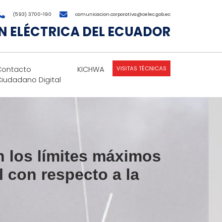
(593) 3700-190
comunicacion.corporativa@celec.gob.ec
 ELÉCTRICA DEL ECUADOR
VISITAS TÉCNICAS
Contacto
KICHWA
Ciudadano Digital
 los límites máximos
l con respecto a la