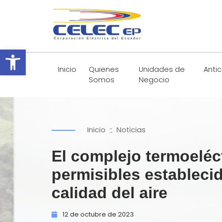
Abrir barra de herramientas
Inicio
Quienes
Unidades de
Anti
Somos
Negocio
::
Inicio
Noticias
El complejo termoelé
permisibles establecid
calidad del aire
12 de
octubre de
2023