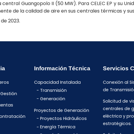
 central Guangopolo II (50 MW). Para CELEC EP y su Uni
te de la calidad de aire en sus centrales térmicas y sus 
 de 2023.
ia
Información Técnica
Servicios 
eros
Capacidad Instalada
Conexión al S
de Transmisió
Transmisión
 Gestión
Generación
Solicitud de vi
uentas
centrales de 
Proyectos de Generación
eléctrica y pr
Contratación
Proyectos Hidráulicos
estratégicos.
Energía Térmica