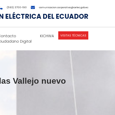
(593) 3700-190
comunicacion.corporativa@celec.gob.ec
 ELÉCTRICA DEL ECUADOR
VISITAS TÉCNICAS
Contacto
KICHWA
Ciudadano Digital
as Vallejo nuevo