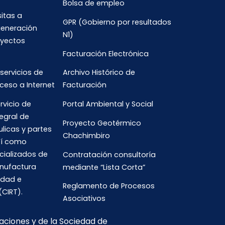
Bolsa de empleo
sitas a
GPR (Gobierno por resultados
generación
N1)
oyectos
Facturación Electrónica
 servicios de
Archivo Histórico de
ceso a Internet
Facturación
rvicio de
Portal Ambiental y Social
egral de
Proyecto Geotérmico
ulicas y partes
Chachimbiro
así como
cializados de
Contratación consultoría
anufactura
mediante “Lista Corta”
idad e
Reglamento de Procesos
(CIRT).
Asociativos
caciones y de la Sociedad de