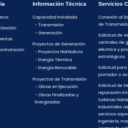
ia
Información Técnica
Servicios 
eros
Capacidad Instalada
Conexión al S
de Transmisió
Transmisión
 Gestión
Generación
Solicitud de vi
uentas
centrales de 
Proyectos de Generación
eléctrica y pr
Contratación
Proyectos Hidráulicos
estratégicos.
Energía Térmica
Solicitud para
Energía Renovable
portador o ac
Proyectos de Transmisión
Solicitud de Se
Obras en Ejecución
reparación int
Obras Finalizadas y
turbinas hidrá
Energizadas
industriales 
servicios espe
ingeniería, m