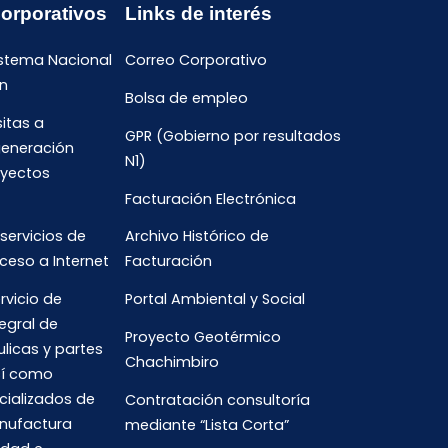
Corporativos
Links de interés
istema Nacional
Correo Corporativo
n
Bolsa de empleo
sitas a
GPR (Gobierno por resultados
generación
N1)
oyectos
Facturación Electrónica
 servicios de
Archivo Histórico de
ceso a Internet
Facturación
rvicio de
Portal Ambiental y Social
egral de
Proyecto Geotérmico
ulicas y partes
Chachimbiro
así como
cializados de
Contratación consultoría
anufactura
mediante “Lista Corta”