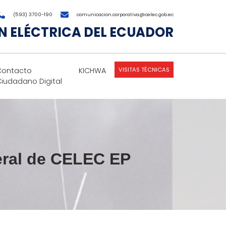
(593) 3700-190
comunicacion.corporativa@celec.gob.ec
 ELÉCTRICA DEL ECUADOR
VISITAS TÉCNICAS
Contacto
KICHWA
Ciudadano Digital
neral de CELEC EP