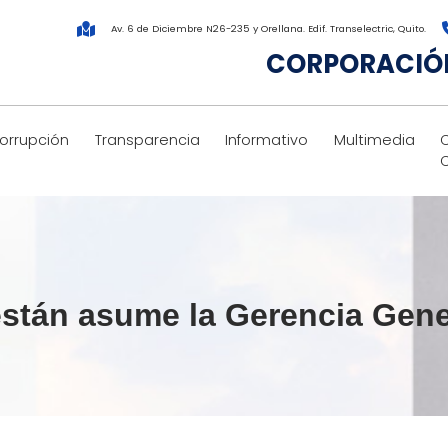
Av. 6 de Diciembre N26-235 y Orellana. Edif. Transelectric, Quito.
CORPORACIÓN
corrupción
Transparencia
Informativo
Multimedia
uestán asume la Gerencia Ge