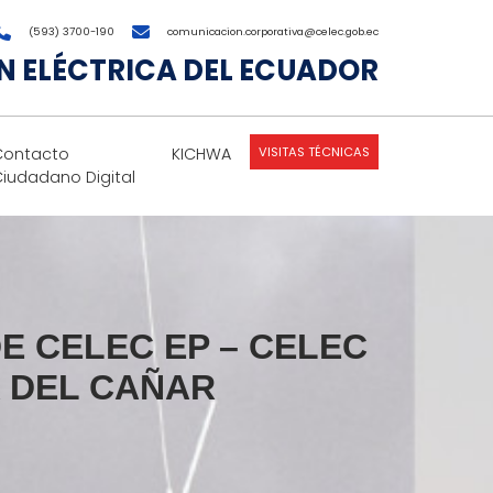
(593) 3700-190
comunicacion.corporativa@celec.gob.ec
 ELÉCTRICA DEL ECUADOR
VISITAS TÉCNICAS
Contacto
KICHWA
Ciudadano Digital
E CELEC EP – CELEC
A DEL CAÑAR