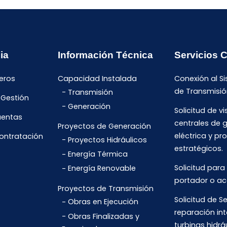
ia
Información Técnica
Servicios 
eros
Capacidad Instalada
Conexión al S
de Transmisió
Transmisión
 Gestión
Generación
Solicitud de vi
uentas
centrales de 
Proyectos de Generación
eléctrica y pr
Contratación
Proyectos Hidráulicos
estratégicos.
Energía Térmica
Solicitud para
Energía Renovable
portador o ac
Proyectos de Transmisión
Solicitud de Se
Obras en Ejecución
reparación int
Obras Finalizadas y
turbinas hidrá