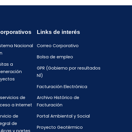
Corporativos
Links de interés
istema Nacional
Correo Corporativo
n
Bolsa de empleo
sitas a
GPR (Gobierno por resultados
generación
N1)
oyectos
Facturación Electrónica
 servicios de
Archivo Histórico de
ceso a Internet
Facturación
rvicio de
Portal Ambiental y Social
egral de
Proyecto Geotérmico
ulicas y partes