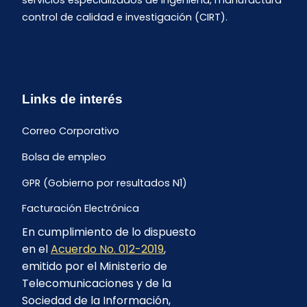
servicios especializados de ingeniería, manufactura
control de calidad e investigación (CIRT).
Links de interés
Correo Corporativo
Bolsa de empleo
GPR (Gobierno por resultados N1)
Facturación Electrónica
En cumplimiento de lo dispuesto
Archivo Histórico de Facturación
en el
Acuerdo No. 012-2019
,
Portal Ambiental y Social
emitido por el Ministerio de
Telecomunicaciones y de la
Proyecto Geotérmico Chachimbiro
Sociedad de la Información,