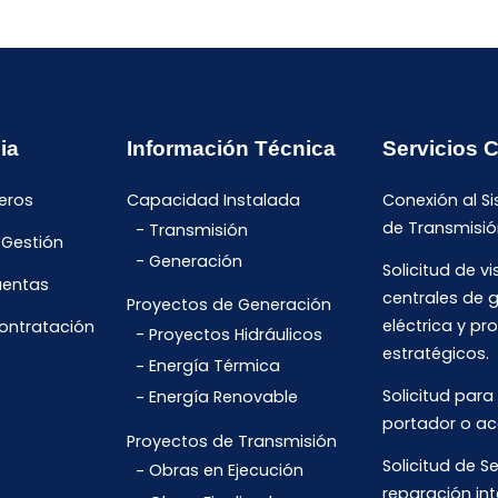
ia
Información Técnica
Servicios 
eros
Capacidad Instalada
Conexión al S
de Transmisió
Transmisión
 Gestión
Generación
Solicitud de vi
uentas
centrales de 
Proyectos de Generación
eléctrica y pr
Contratación
Proyectos Hidráulicos
estratégicos.
Energía Térmica
Solicitud para
Energía Renovable
portador o ac
Proyectos de Transmisión
Solicitud de Se
Obras en Ejecución
reparación int