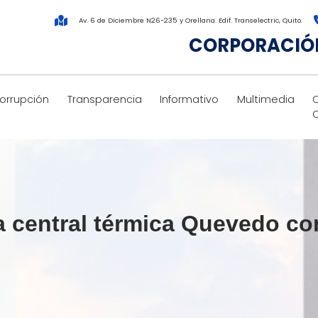
Av. 6 de Diciembre N26-235 y Orellana. Edif. Transelectric, Quito.
CORPORACIÓN
corrupción
Transparencia
Informativo
Multimedia
a central térmica Quevedo co