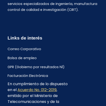
servicios especializados de ingeniería, manufactura
control de calidad e investigación (CIRT).
Links de interés
Correo Corporativo
Bolsa de empleo
GPR (Gobierno por resultados N1)
Facturación Electrónica
En cumplimiento de lo dispuesto
Archivo Histórico de Facturación
en el
Acuerdo No. 012-2019
,
Portal Ambiental y Social
emitido por el Ministerio de
Telecomunicaciones y de la
Proyecto Geotérmico Chachimbiro