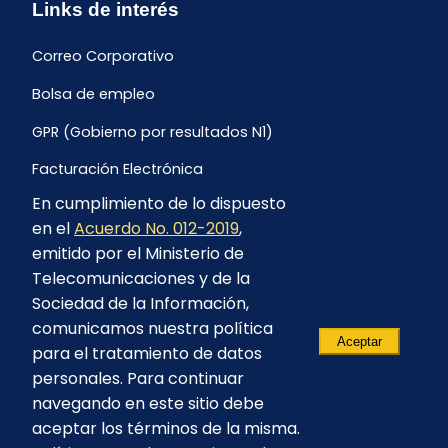
Links de interés
Correo Corporativo
Bolsa de empleo
GPR (Gobierno por resultados N1)
Facturación Electrónica
En cumplimiento de lo dispuesto
Archivo Histórico de Facturación
en el
Acuerdo No. 012-2019
,
Portal Ambiental y Social
emitido por el Ministerio de
Telecomunicaciones y de la
Proyecto Geotérmico Chachimbiro
Sociedad de la Información,
Contratación consultoría mediante “Lista Corta”
comunicamos nuestra política
Aceptar
para el tratamiento de datos
Reglamento de Procesos Asociativos
personales. Para continuar
navegando en este sitio debe
aceptar los términos de la misma.