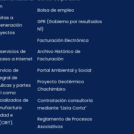
n
Bolsa de empleo
sitas a
GPR (Gobierno por resultados
generación
N1)
oyectos
Facturación Electrónica
 servicios de
Archivo Histórico de
ceso a Internet
Facturación
rvicio de
Portal Ambiental y Social
egral de
Proyecto Geotérmico
ulicas y partes
Chachimbiro
así como
cializados de
Contratación consultoría
anufactura
mediante “Lista Corta”
idad e
Reglamento de Procesos
(CIRT).
Asociativos