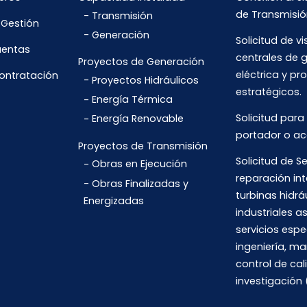
de Transmisió
Transmisión
 Gestión
Generación
Solicitud de vi
uentas
centrales de 
Proyectos de Generación
eléctrica y pr
Contratación
Proyectos Hidráulicos
estratégicos.
Energía Térmica
Solicitud para
Energía Renovable
portador o ac
Proyectos de Transmisión
Solicitud de Se
Obras en Ejecución
reparación int
Obras Finalizadas y
turbinas hidrá
Energizadas
industriales 
servicios espe
ingeniería, m
control de cal
investigación 