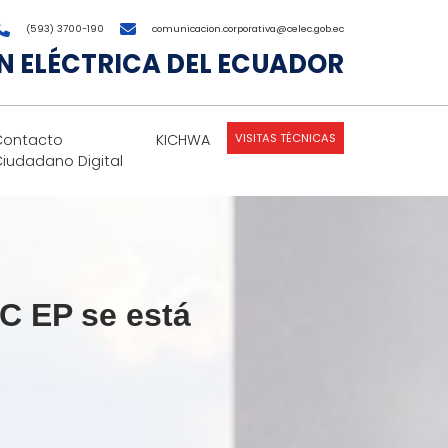
(593) 3700-190
comunicacion.corporativa@celec.gob.ec
 ELÉCTRICA DEL ECUADOR
VISITAS TÉCNICAS
Contacto
KICHWA
Ciudadano Digital
EC EP se está