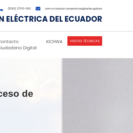
(593) 3700-190
comunicacion.corporativa@celec.gob.ec
 ELÉCTRICA DEL ECUADOR
VISITAS TÉCNICAS
Contacto
KICHWA
Ciudadano Digital
ceso de