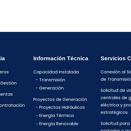
ia
Información Técnica
Servicios 
eros
Capacidad Instalada
Conexión al S
de Transmisió
Transmisión
 Gestión
Generación
Solicitud de vi
uentas
centrales de 
Proyectos de Generación
eléctrica y pr
Contratación
Proyectos Hidráulicos
estratégicos.
Energía Térmica
Solicitud para
Energía Renovable
portador o ac