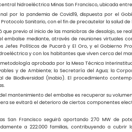
entral hidroeléctrica Minas San Francisco, ubicada entre l
nal por la pandemia de Covid19, dispuesta por el Gob
rotocolo Sanitario, con el fin de precautelar la salud de 
que previo al inicio de las maniobras de desalojo, se real
el embalse mediante, através de reuniones virtuales c
s Jefes Políticos de Pucará y El Oro, y el Gobierno Pr
idroeléctrica y con los habitantes que viven cerca del mar
a metodología aprobada por la Mesa Técnica Interinstituc
ables y de Ambiente; la Secretaría del Agua; la Corpor
al de Biodiversidad (Inabio). El procedimiento contem
s.
del mantenimiento del embalse es recuperar su volumen út
ra se evitará el deterioro de ciertos componentes electr
nas San Francisco seguirá aportando 270 MW de poten
adamente a 222.000 familias, contribuyendo a cubrir 