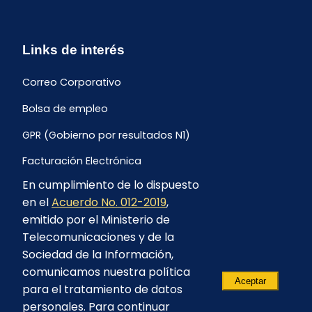
Links de interés
Correo Corporativo
Bolsa de empleo
GPR (Gobierno por resultados N1)
Facturación Electrónica
En cumplimiento de lo dispuesto
Archivo Histórico de Facturación
en el
Acuerdo No. 012-2019
,
Portal Ambiental y Social
emitido por el Ministerio de
Telecomunicaciones y de la
Proyecto Geotérmico Chachimbiro
Sociedad de la Información,
Contratación consultoría mediante “Lista Corta”
comunicamos nuestra política
Aceptar
para el tratamiento de datos
Reglamento de Procesos Asociativos
personales. Para continuar