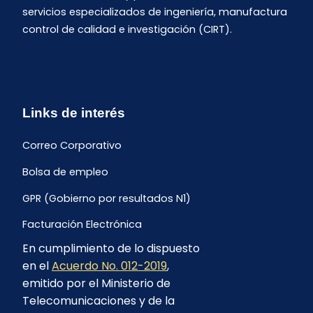
servicios especializados de ingeniería, manufactura
control de calidad e investigación (CIRT).
Links de interés
Correo Corporativo
Bolsa de empleo
GPR (Gobierno por resultados N1)
Facturación Electrónica
En cumplimiento de lo dispuesto
Archivo Histórico de Facturación
en el
Acuerdo No. 012-2019
,
Portal Ambiental y Social
emitido por el Ministerio de
Telecomunicaciones y de la
Proyecto Geotérmico Chachimbiro