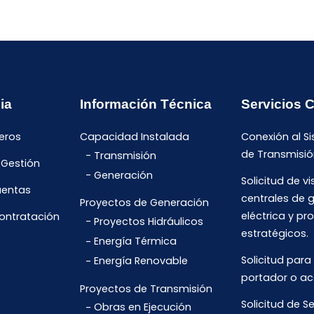
ia
Información Técnica
Servicios 
eros
Capacidad Instalada
Conexión al S
de Transmisió
Transmisión
 Gestión
Generación
Solicitud de vi
uentas
centrales de 
Proyectos de Generación
eléctrica y pr
Contratación
Proyectos Hidráulicos
estratégicos.
Energía Térmica
Solicitud para
Energía Renovable
portador o ac
Proyectos de Transmisión
Solicitud de Se
Obras en Ejecución