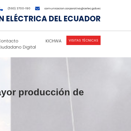
(593) 3700-190
comunicacion.corporativa@celec.gob.ec
 ELÉCTRICA DEL ECUADOR
VISITAS TÉCNICAS
Contacto
KICHWA
Ciudadano Digital
mayor producción de