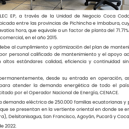
ELEC EP, a través de la Unidad de Negocio Coca Codo
bicada entre las provincias de Pichincha e Imbabura, cu
gavatios hora, que equivale a un factor de planta del 71.7
omercial, en el año 2015.
 debe al cumplimiento y optimización del plan de manteni
 por personal calificado de mantenimiento y el apoyo ad
 altos estándares calidad, eficiencia y continuidad sin
permanentemente, desde su entrada en operación, así
a para atender la demanda energética de todo el país 
citado por el Operador Nacional de Energía, CENACE.
 demanda eléctrica de 250.000 familias ecuatorianas y po
s, que se presentan en la vertiente oriental en donde se
ra), Delsitanisagua, San Francisco, Agoyán, Pucará y Coca
de 2022.