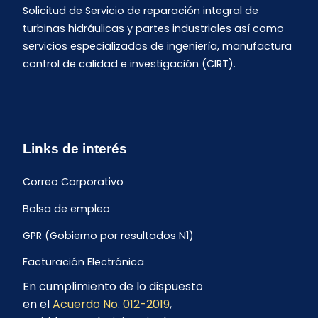
Solicitud de Servicio de reparación integral de
turbinas hidráulicas y partes industriales así como
servicios especializados de ingeniería, manufactura
control de calidad e investigación (CIRT).
Links de interés
Correo Corporativo
Bolsa de empleo
GPR (Gobierno por resultados N1)
Facturación Electrónica
En cumplimiento de lo dispuesto
Archivo Histórico de Facturación
en el
Acuerdo No. 012-2019
,
Portal Ambiental y Social