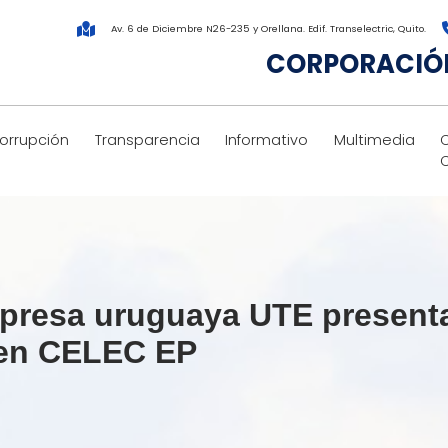
Av. 6 de Diciembre N26-235 y Orellana. Edif. Transelectric, Quito.
CORPORACIÓN
corrupción
Transparencia
Informativo
Multimedia
mpresa uruguaya UTE presenta
n en CELEC EP