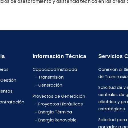
icios de asesoramiento y asistencia técnica en las áreas 
ia
Información Técnica
Servicios 
eros
Capacidad Instalada
Conexión al S
de Transmisió
Transmisión
 Gestión
Generación
Solicitud de vi
uentas
centrales de 
Proyectos de Generación
eléctrica y pr
Contratación
Proyectos Hidráulicos
estratégicos.
Energía Térmica
Solicitud para
Energía Renovable
portador o ac