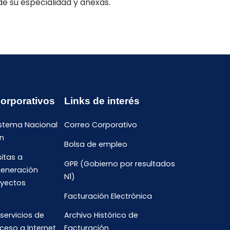
de su especialidad y anexas.
Corporativos
Links de interés
istema Nacional
Correo Corporativo
n
Bolsa de empleo
sitas a
GPR (Gobierno por resultados
generación
N1)
oyectos
Facturación Electrónica
 servicios de
Archivo Histórico de
ceso a Internet
Facturación