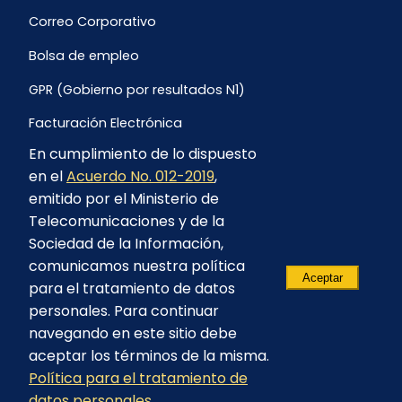
Correo Corporativo
Bolsa de empleo
GPR (Gobierno por resultados N1)
Facturación Electrónica
En cumplimiento de lo dispuesto
Archivo Histórico de Facturación
en el
Acuerdo No. 012-2019
,
Portal Ambiental y Social
emitido por el Ministerio de
Telecomunicaciones y de la
Proyecto Geotérmico Chachimbiro
Sociedad de la Información,
Contratación consultoría mediante “Lista Corta”
comunicamos nuestra política
Aceptar
para el tratamiento de datos
Reglamento de Procesos Asociativos
personales. Para continuar
navegando en este sitio debe
aceptar los términos de la misma.
Política para el tratamiento de
© 2023 - CELEC EP - Todos los derechos
datos personales
reservados