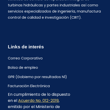
turbinas hidráulicas y partes industriales así como
servicios especializados de ingeniería, manufactura
control de calidad e investigación (CIRT).
Links de interés
Correo Corporativo
Bolsa de empleo
GPR (Gobierno por resultados N1)
Facturación Electrónica
En cumplimiento de lo dispuesto
Archivo Histórico de Facturación
en el
Acuerdo No. 012-2019
,
Portal Ambiental y Social
emitido por el Ministerio de