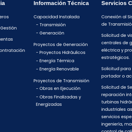
ia
Información Técnica
Servicios 
eros
Capacidad Instalada
Conexión al S
de Transmisió
Transmisión
 Gestión
Generación
Solicitud de vi
uentas
centrales de 
Proyectos de Generación
eléctrica y pr
Contratación
Proyectos Hidráulicos
estratégicos.
Energía Térmica
Solicitud para
Energía Renovable
portador o ac
Proyectos de Transmisión
Solicitud de Se
Obras en Ejecución
reparación int
Obras Finalizadas y
turbinas hidrá
Energizadas
industriales 
servicios espe
ingeniería, m
control de cal