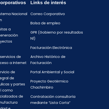
Corporativos
Links de interés
istema Nacional
Correo Corporativo
n
Bolsa de empleo
sitas a
GPR (Gobierno por resultados
generación
N1)
oyectos
Facturación Electrónica
 servicios de
Archivo Histórico de
ceso a Internet
Facturación
rvicio de
Portal Ambiental y Social
egral de
Proyecto Geotérmico
ulicas y partes
Chachimbiro
así como
cializados de
Contratación consultoría
anufactura
mediante “Lista Corta”
idad e