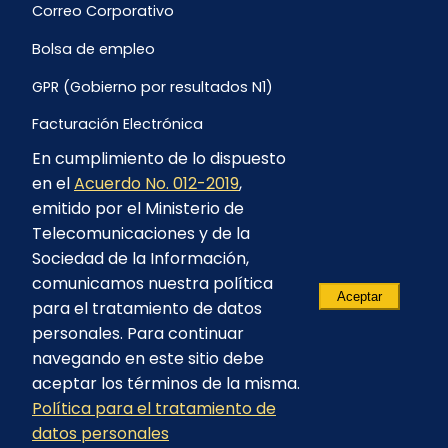
Correo Corporativo
Bolsa de empleo
GPR (Gobierno por resultados N1)
Facturación Electrónica
En cumplimiento de lo dispuesto
Archivo Histórico de Facturación
en el
Acuerdo No. 012-2019
,
Portal Ambiental y Social
emitido por el Ministerio de
Telecomunicaciones y de la
Proyecto Geotérmico Chachimbiro
Sociedad de la Información,
Contratación consultoría mediante “Lista Corta”
comunicamos nuestra política
Aceptar
para el tratamiento de datos
Reglamento de Procesos Asociativos
personales. Para continuar
navegando en este sitio debe
aceptar los términos de la misma.
Política para el tratamiento de
© 2023 - CELEC EP - Todos los derechos
datos personales
reservados