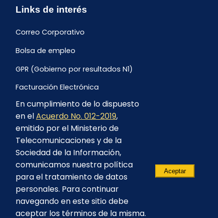
Links de interés
Correo Corporativo
Bolsa de empleo
GPR (Gobierno por resultados N1)
Facturación Electrónica
En cumplimiento de lo dispuesto
Archivo Histórico de Facturación
en el
Acuerdo No. 012-2019
,
Portal Ambiental y Social
emitido por el Ministerio de
Telecomunicaciones y de la
Proyecto Geotérmico Chachimbiro
Sociedad de la Información,
Contratación consultoría mediante “Lista Corta”
comunicamos nuestra política
Aceptar
para el tratamiento de datos
Reglamento de Procesos Asociativos
personales. Para continuar
navegando en este sitio debe
aceptar los términos de la misma.