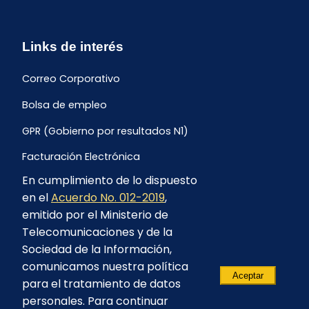
Links de interés
Correo Corporativo
Bolsa de empleo
GPR (Gobierno por resultados N1)
Facturación Electrónica
En cumplimiento de lo dispuesto
Archivo Histórico de Facturación
en el
Acuerdo No. 012-2019
,
Portal Ambiental y Social
emitido por el Ministerio de
Telecomunicaciones y de la
Proyecto Geotérmico Chachimbiro
Sociedad de la Información,
Contratación consultoría mediante “Lista Corta”
comunicamos nuestra política
Aceptar
para el tratamiento de datos
Reglamento de Procesos Asociativos
personales. Para continuar