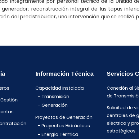
ado íntegramente por personal técnico de la Unidad d
 generador; reconstrucción integral de las tapas inferio
ión del predistribuidor, una intervención que se realizó
ia
Información Técnica
Servicios 
eros
Capacidad Instalada
Conexión al S
de Transmisió
Transmisión
 Gestión
Generación
Solicitud de vi
uentas
centrales de 
Proyectos de Generación
eléctrica y pr
Contratación
Proyectos Hidráulicos
estratégicos.
Energía Térmica