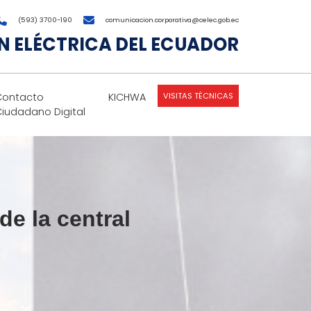
(593) 3700-190
comunicacion.corporativa@celec.gob.ec
 ELÉCTRICA DEL ECUADOR
VISITAS TÉCNICAS
Contacto
KICHWA
Ciudadano Digital
e la central