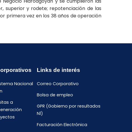
e Negocio Hidroagoyán y se cumplieron las
r, superior y rodete; repotenciación de las
 por primera vez en los 38 años de operación
Corporativos
Links de interés
istema Nacional
Correo Corporativo
n
Bolsa de empleo
sitas a
GPR (Gobierno por resultados
generación
N1)
oyectos
Facturación Electrónica