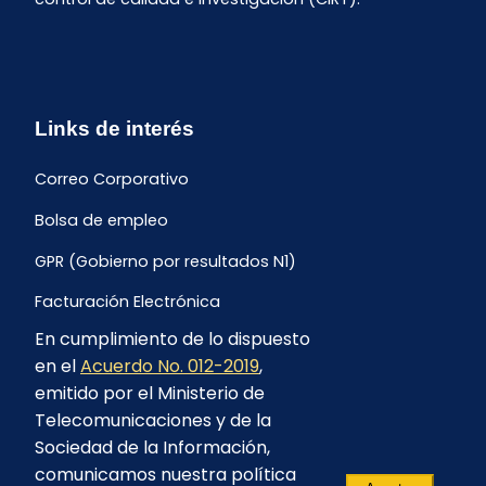
Links de interés
Correo Corporativo
Bolsa de empleo
GPR (Gobierno por resultados N1)
Facturación Electrónica
En cumplimiento de lo dispuesto
Archivo Histórico de Facturación
en el
Acuerdo No. 012-2019
,
Portal Ambiental y Social
emitido por el Ministerio de
Telecomunicaciones y de la
Proyecto Geotérmico Chachimbiro
Sociedad de la Información,
Contratación consultoría mediante “Lista Corta”
comunicamos nuestra política