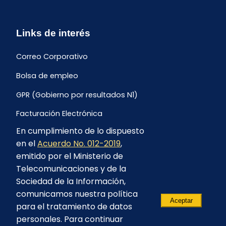
Links de interés
Correo Corporativo
Bolsa de empleo
GPR (Gobierno por resultados N1)
Facturación Electrónica
En cumplimiento de lo dispuesto
Archivo Histórico de Facturación
en el
Acuerdo No. 012-2019
,
Portal Ambiental y Social
emitido por el Ministerio de
Telecomunicaciones y de la
Proyecto Geotérmico Chachimbiro
Sociedad de la Información,
Contratación consultoría mediante “Lista Corta”
comunicamos nuestra política
Aceptar
para el tratamiento de datos
Reglamento de Procesos Asociativos
personales. Para continuar