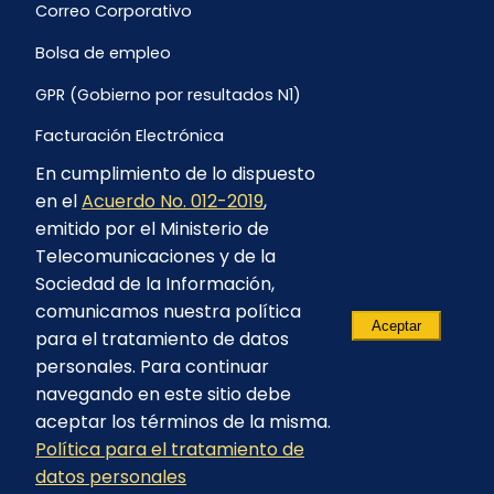
Correo Corporativo
Bolsa de empleo
GPR (Gobierno por resultados N1)
Facturación Electrónica
En cumplimiento de lo dispuesto
Archivo Histórico de Facturación
en el
Acuerdo No. 012-2019
,
Portal Ambiental y Social
emitido por el Ministerio de
Telecomunicaciones y de la
Proyecto Geotérmico Chachimbiro
Sociedad de la Información,
Contratación consultoría mediante “Lista Corta”
comunicamos nuestra política
Aceptar
para el tratamiento de datos
Reglamento de Procesos Asociativos
personales. Para continuar
navegando en este sitio debe
aceptar los términos de la misma.
Política para el tratamiento de
© 2023 - CELEC EP - Todos los derechos
datos personales
reservados