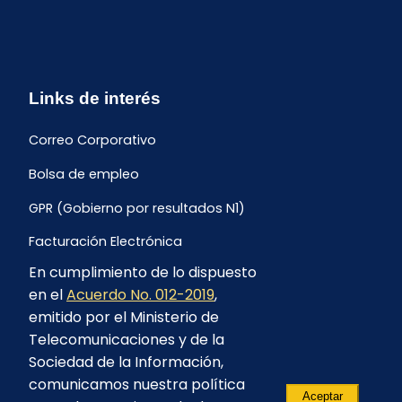
Links de interés
Correo Corporativo
Bolsa de empleo
GPR (Gobierno por resultados N1)
Facturación Electrónica
En cumplimiento de lo dispuesto
Archivo Histórico de Facturación
en el
Acuerdo No. 012-2019
,
Portal Ambiental y Social
emitido por el Ministerio de
Telecomunicaciones y de la
Proyecto Geotérmico Chachimbiro
Sociedad de la Información,
Contratación consultoría mediante “Lista Corta”
comunicamos nuestra política
Aceptar