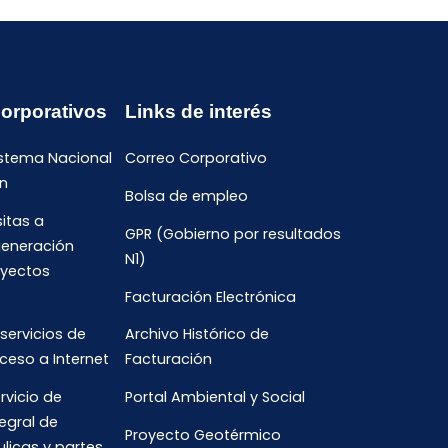
Corporativos
Links de interés
istema Nacional
Correo Corporativo
n
Bolsa de empleo
sitas a
GPR (Gobierno por resultados
generación
N1)
oyectos
Facturación Electrónica
 servicios de
Archivo Histórico de
ceso a Internet
Facturación
rvicio de
Portal Ambiental y Social
egral de
Proyecto Geotérmico
ulicas y partes