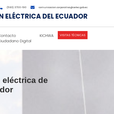
(593) 3700-190
comunicacion.corporativa@celec.gob.ec
 ELÉCTRICA DEL ECUADOR
VISITAS TÉCNICAS
Contacto
KICHWA
Ciudadano Digital
eléctrica de
ador