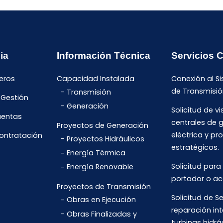
ia
Información Técnica
Servicios 
eros
Capacidad Instalada
Conexión al S
de Transmisió
Transmisión
 Gestión
Generación
Solicitud de vi
uentas
centrales de 
Proyectos de Generación
eléctrica y pr
Contratación
Proyectos Hidráulicos
estratégicos.
Energía Térmica
Solicitud para
Energía Renovable
portador o ac
Proyectos de Transmisión
Solicitud de Se
Obras en Ejecución
reparación int
Obras Finalizadas y
turbinas hidrá