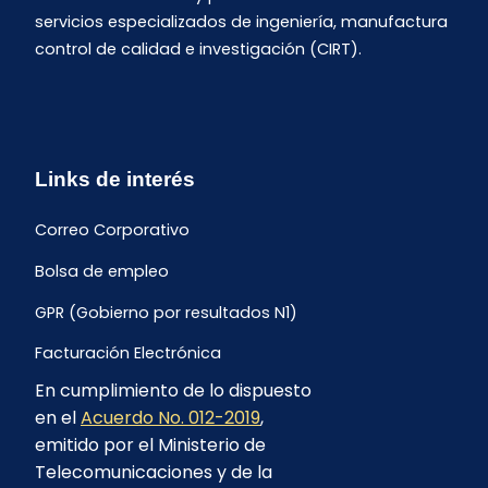
servicios especializados de ingeniería, manufactura
control de calidad e investigación (CIRT).
Links de interés
Correo Corporativo
Bolsa de empleo
GPR (Gobierno por resultados N1)
Facturación Electrónica
En cumplimiento de lo dispuesto
Archivo Histórico de Facturación
en el
Acuerdo No. 012-2019
,
Portal Ambiental y Social
emitido por el Ministerio de
Telecomunicaciones y de la
Proyecto Geotérmico Chachimbiro