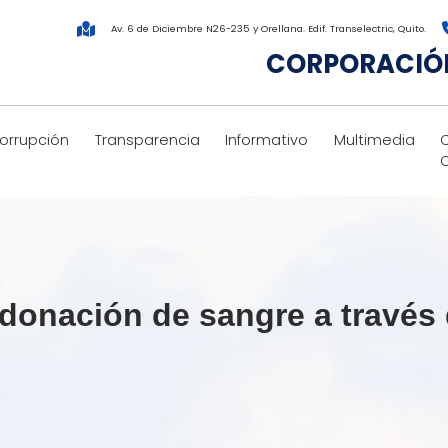
Av. 6 de Diciembre N26-235 y Orellana. Edif. Transelectric, Quito.
CORPORACIÓN
corrupción
Transparencia
Informativo
Multimedia
 donación de sangre a través