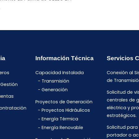
0
ia
Información Técnica
Servicios 
eros
Capacidad Instalada
Conexión al S
de Transmisió
Transmisión
 Gestión
Generación
Solicitud de vi
uentas
centrales de 
Proyectos de Generación
eléctrica y pr
Contratación
Proyectos Hidráulicos
estratégicos.
Energía Térmica
Solicitud para
Energía Renovable
portador o ac