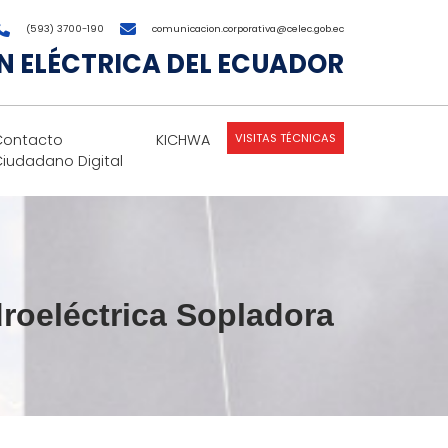
(593) 3700-190
comunicacion.corporativa@celec.gob.ec
 ELÉCTRICA DEL ECUADOR
VISITAS TÉCNICAS
Contacto
KICHWA
Ciudadano Digital
droeléctrica Sopladora