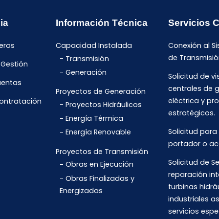
ia
Información Técnica
Servicios 
eros
Capacidad Instalada
Conexión al S
de Transmisió
Transmisión
 Gestión
Generación
Solicitud de vi
uentas
centrales de 
Proyectos de Generación
eléctrica y pr
Contratación
Proyectos Hidráulicos
estratégicos.
Energía Térmica
Solicitud para
Energía Renovable
portador o ac
Proyectos de Transmisión
Solicitud de Se
Obras en Ejecución
reparación int
Obras Finalizadas y
turbinas hidrá
Energizadas
industriales 
servicios espe