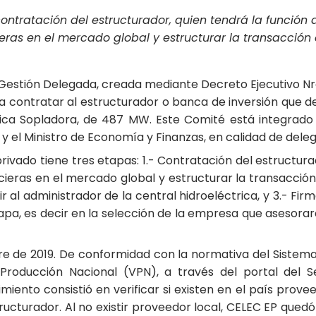
ontratación del estructurador, quien tendrá la función
ieras en el mercado global y estructurar la transacció
estión Delegada, creada mediante Decreto Ejecutivo Nro
ra contratar al estructurador o banca de inversión que d
trica Sopladora, de 487 MW. Este Comité está integrado 
y el Ministro de Economía y Finanzas, en calidad de deleg
rivado tiene tres etapas: 1.- Contratación del estructura
cieras en el mercado global y estructurar la transacció
r al administrador de la central hidroeléctrica, y 3.- Firm
a, es decir en la selección de la empresa que asesorará
bre de 2019. De conformidad con la normativa del Sistem
 Producción Nacional (VPN), a través del portal del 
ento consistió en verificar si existen en el país prove
ructurador. Al no existir proveedor local, CELEC EP qued