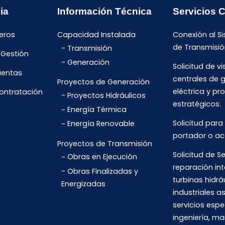
ia
Información Técnica
Servicios 
eros
Capacidad Instalada
Conexión al S
de Transmisió
Transmisión
 Gestión
Generación
Solicitud de vi
uentas
centrales de 
Proyectos de Generación
eléctrica y pr
Contratación
Proyectos Hidráulicos
estratégicos.
Energía Térmica
Solicitud para
Energía Renovable
portador o ac
Proyectos de Transmisión
Solicitud de Se
Obras en Ejecución
reparación int
Obras Finalizadas y
turbinas hidrá
Energizadas
industriales 
servicios espe
ingeniería, m