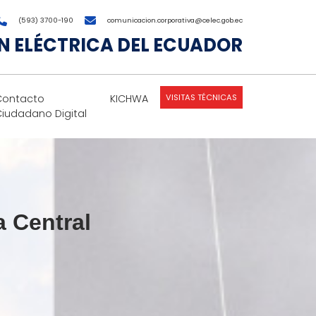
(593) 3700-190
comunicacion.corporativa@celec.gob.ec
 ELÉCTRICA DEL ECUADOR
VISITAS TÉCNICAS
Contacto
KICHWA
Ciudadano Digital
a Central