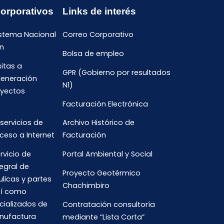
Corporativos
Links de interés
istema Nacional
Correo Corporativo
n
Bolsa de empleo
sitas a
GPR (Gobierno por resultados
generación
N1)
oyectos
Facturación Electrónica
 servicios de
Archivo Histórico de
ceso a Internet
Facturación
rvicio de
Portal Ambiental y Social
egral de
Proyecto Geotérmico
ulicas y partes
Chachimbiro
así como
cializados de
Contratación consultoría
anufactura
mediante “Lista Corta”