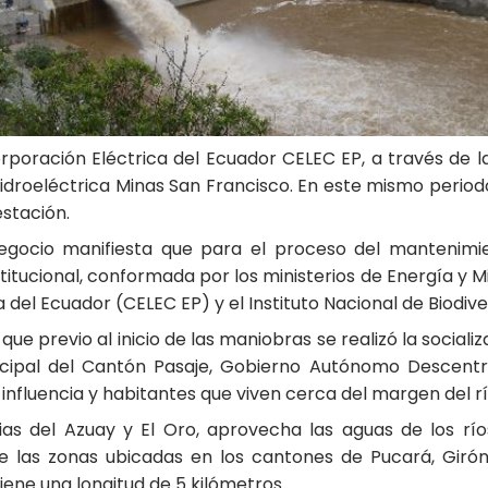
Corporación Eléctrica del Ecuador CELEC EP, a través de 
idroeléctrica Minas San Francisco. En este mismo period
estación.
egocio manifiesta que para el proceso del mantenimie
itucional, conformada por los ministerios de Energía y M
 del Ecuador (CELEC EP) y el Instituto Nacional de Biodive
que previo al inicio de las maniobras se realizó la social
ipal del Cantón Pasaje, Gobierno Autónomo Descentrali
influencia y habitantes que viven cerca del margen del rí
ias del Azuay y El Oro, aprovecha las aguas de los río
as zonas ubicadas en los cantones de Pucará, Girón, 
iene una longitud de 5 kilómetros.