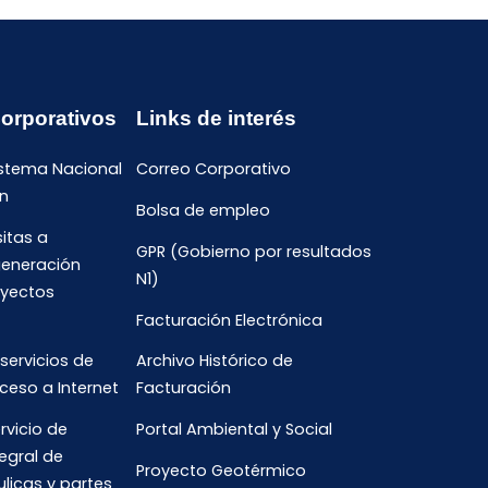
Corporativos
Links de interés
istema Nacional
Correo Corporativo
n
Bolsa de empleo
sitas a
GPR (Gobierno por resultados
generación
N1)
oyectos
Facturación Electrónica
 servicios de
Archivo Histórico de
ceso a Internet
Facturación
rvicio de
Portal Ambiental y Social
egral de
Proyecto Geotérmico
ulicas y partes