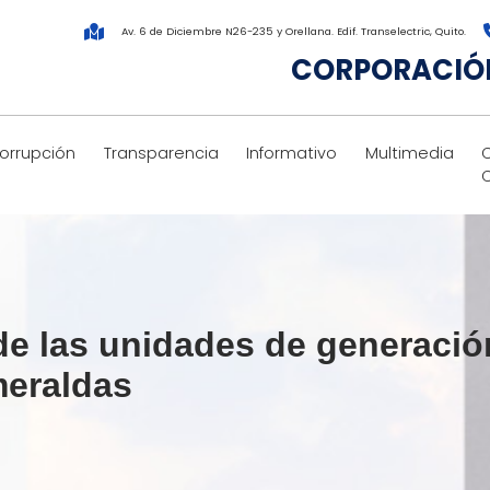
Av. 6 de Diciembre N26-235 y Orellana. Edif. Transelectric, Quito.
CORPORACIÓN
corrupción
Transparencia
Informativo
Multimedia
 de las unidades de generació
meraldas