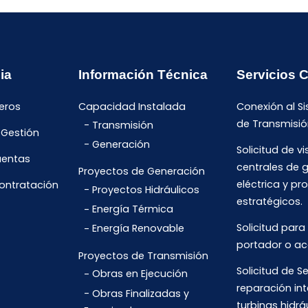
ia
Información Técnica
Servicios 
eros
Capacidad Instalada
Conexión al S
de Transmisió
Transmisión
 Gestión
Generación
Solicitud de vi
uentas
centrales de 
Proyectos de Generación
eléctrica y pr
Contratación
Proyectos Hidráulicos
estratégicos.
Energía Térmica
Solicitud para
Energía Renovable
portador o ac
Proyectos de Transmisión
Solicitud de Se
Obras en Ejecución
reparación int
Obras Finalizadas y
turbinas hidrá